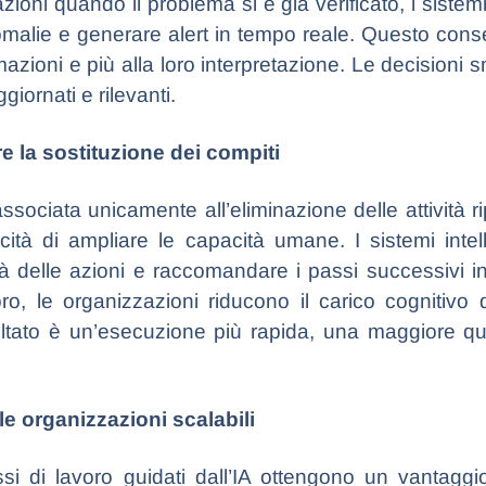
zioni quando il problema si è già verificato, i sistem
omalie e generare alert in tempo reale. Questo con
mazioni e più alla loro interpretazione. Le decisioni
giornati e rilevanti.
e la sostituzione dei compiti
ciata unicamente all’eliminazione delle attività ripe
cità di ampliare le capacità umane. I sistemi intel
orità delle azioni e raccomandare i passi successivi 
lavoro, le organizzazioni riducono il carico cogniti
isultato è un’esecuzione più rapida, una maggiore qual
le organizzazioni scalabili
i di lavoro guidati dall’IA ottengono un vantaggi