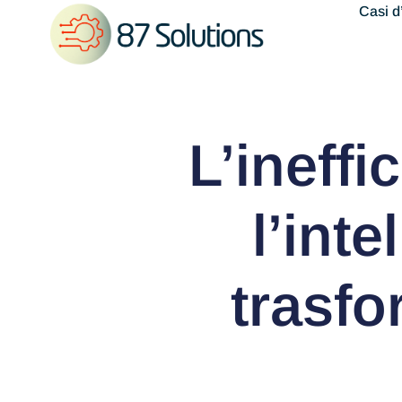
Casi d
L’ineff
l’inte
trasfo