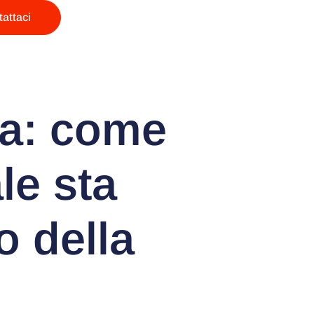
attaci
sa: come
ale sta
o della