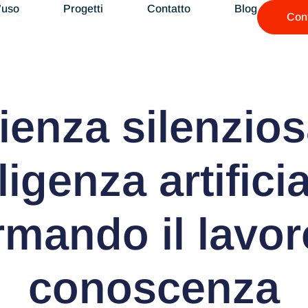
’uso
Progetti
Contatto
Blog
Cont
icienza silenzio
lligenza artifici
rmando il lavor
conoscenza