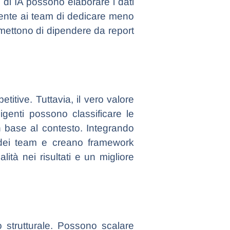
i di IA possono elaborare i dati
sente ai team di dedicare meno
 smettono di dipendere da report
titive. Tuttavia, il vero valore
ligenti possono classificare le
in base al contesto. Integrando
vo dei team e creano framework
ità nei risultati e un migliore
o strutturale. Possono scalare