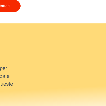
attaci
 per
nza e
queste