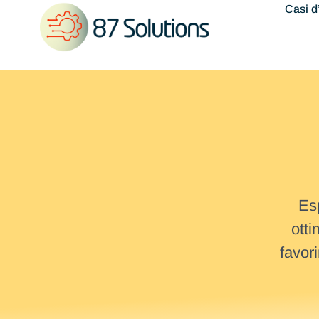
Casi d
Esp
otti
favor