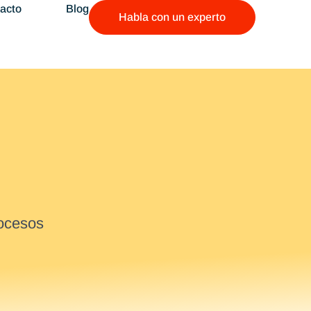
acto
Blog
Habla con un experto
rocesos