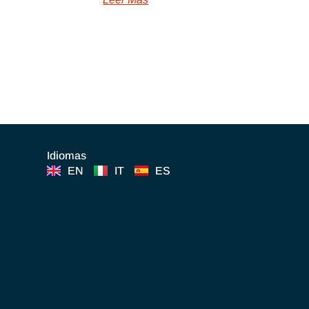
Idiomas
EN
IT
ES